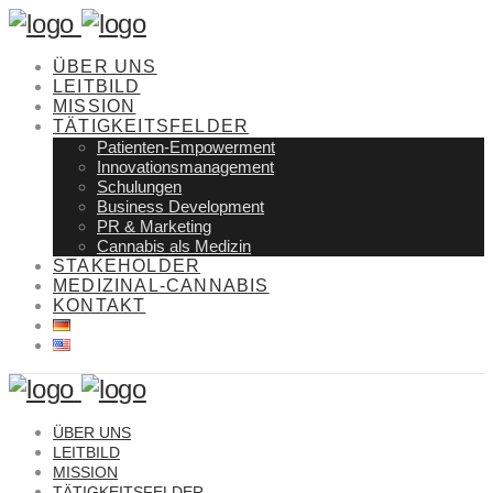
ÜBER UNS
LEITBILD
MISSION
TÄTIGKEITSFELDER
Patienten-Empowerment
Innovationsmanagement
Schulungen
Business Development
PR & Marketing
Cannabis als Medizin
STAKEHOLDER
MEDIZINAL-CANNABIS
KONTAKT
ÜBER UNS
LEITBILD
MISSION
TÄTIGKEITSFELDER