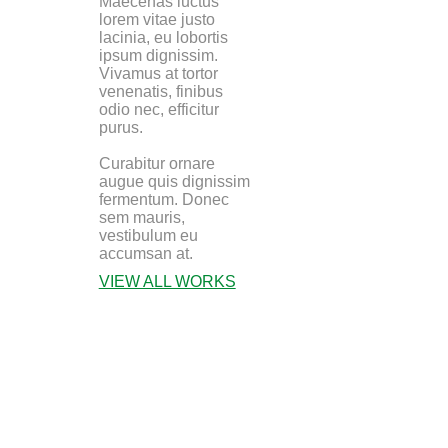
Maecenas luctus
lorem vitae justo
lacinia, eu lobortis
ipsum dignissim.
Vivamus at tortor
venenatis, finibus
odio nec, efficitur
purus.
Curabitur ornare
augue quis dignissim
fermentum. Donec
sem mauris,
vestibulum eu
accumsan at.
VIEW ALL WORKS