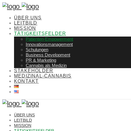
ÜBER UNS
LEITBILD
MISSION
TÄTIGKEITSFELDER
Patienten-Empowerment
Innovationsmanagement
Schulungen
Business Development
PR & Marketing
Cannabis als Medizin
STAKEHOLDER
MEDIZINAL-CANNABIS
KONTAKT
ÜBER UNS
LEITBILD
MISSION
TÄTIGKEITSFELDER